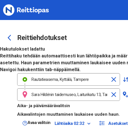
Siirry sisältöön
Reittiehdotukset
Hakutulokset ladattu
Reittihaku tehdään automaattisesti kun lähtöpaikka ja mää
asetettu. Haun parametrien muuttaminen laukaisee uuden r
Navigoi hakukenttiin tab-näppäimellä.
Aika- ja päivämäärävalitsin
Aikavalintojen muuttaminen laukaisee uuden haun.
Avaa valitsin
Lähtöaika 02:32
Asetukset