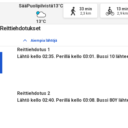
Sää
Puolipilvistä
13°C
33 min
13 mi
2,3 km
2,9 k
13°C
Reittiehdotukset
Aiempia lähtöjä
Reittiehdotus 1
Lähtö kello 02:35. Perillä kello 03:01. Bussi 10 läht
Reittiehdotus 2
Lähtö kello 02:40. Perillä kello 03:08. Bussi 80Y lä