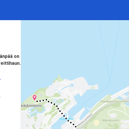
ränpää on
eittihaun.