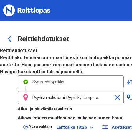
Siirry sisältöön
Reittiehdotukset
Reittiehdotukset
Reittihaku tehdään automaattisesti kun lähtöpaikka ja mää
asetettu. Haun parametrien muuttaminen laukaisee uuden r
Navigoi hakukenttiin tab-näppäimellä.
Aika- ja päivämäärävalitsin
Aikavalintojen muuttaminen laukaisee uuden haun.
Avaa valitsin
Lähtöaika 18:26
Asetukset