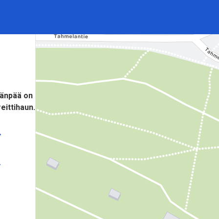
ränpää on
eittihaun.