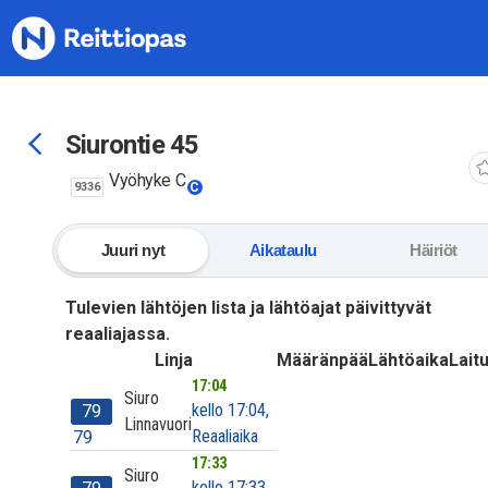
Siirry sisältöön
Siurontie 45
Vyöhyke C
9336
C
Juuri nyt
Aikataulu
Häiriöt
Tulevien lähtöjen lista ja lähtöajat päivittyvät
reaaliajassa.
Linja
Määränpää
Lähtöaika
Laitu
17:04
Siuro
kello 17:04,
79
Linnavuori
Reaaliaika
79
17:33
Siuro
kello 17:33,