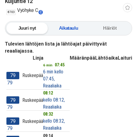
Kuljuntie 12
Vyöhyke C
8703
C
Juuri nyt
Aikataulu
Häiriöt
Tulevien lähtöjen lista ja lähtöajat päivittyvät
reaaliajassa.
Linja
Määränpää
Lähtöaika
Laituri
07:45
6 min
6 min kello
79
Ruskeepää
07:45,
79
Reaaliaika
08:12
kello 08:12,
79
Ruskeepää
Reaaliaika
79
08:32
kello 08:32,
79
Ruskeepää
Reaaliaika
79
09:14