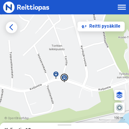
Siirry sisältöön
Reitti pysäkille
100 m
© OpenStreetMap