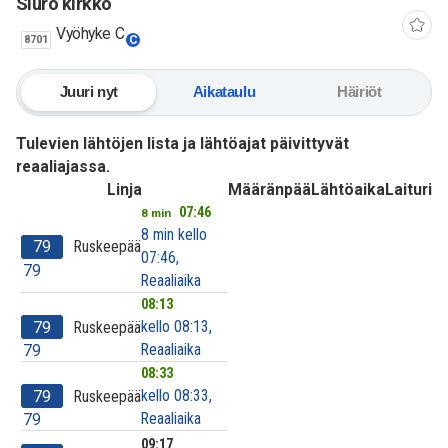
Siuro kirkko
Vyöhyke C
8701
C
Juuri nyt
Aikataulu
Häiriöt
Tulevien lähtöjen lista ja lähtöajat päivittyvät
reaaliajassa.
Linja
Määränpää
Lähtöaika
Laituri
07:46
8 min
8 min kello
79
Ruskeepää
07:46,
79
Reaaliaika
08:13
kello 08:13,
79
Ruskeepää
Reaaliaika
79
08:33
kello 08:33,
79
Ruskeepää
Reaaliaika
79
09:17