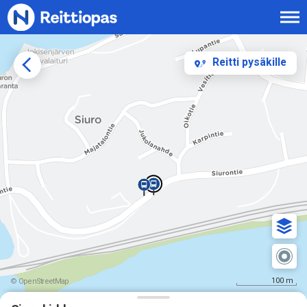
Siirry sisältöön
Reitti pysäkille
100 m
© OpenStreetMap