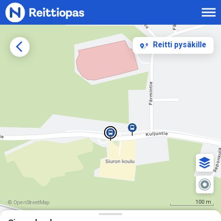
Siirry sisältöön
Reitti pysäkille
100 m
© OpenStreetMap