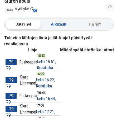
Siuron koulu
Vyöhyke C
8699
C
Juuri nyt
Aikataulu
Häiriöt
Tulevien lähtöjen lista ja lähtöajat päivittyvät
reaaliajassa.
Linja
Määränpää
Lähtöaika
Laituri
15:51
kello 15:51,
79
Ruskeepää
Reaaliaika
79
16:22
Siuro
kello 16:22,
79
Linnavuori
Reaaliaika
79
16:44
79
Ruskeepää
kello 16:44,
79
Siuro
17:21
79
kello 17:21,
Linnavuori
79