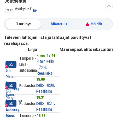
Joutsentie
Vyöhyke C
7817
C
Juuri nyt
Aikataulu
Häiriöt
Tulevien lähtöjen lista ja lähtöajat päivittyvät
reaaliajassa.
Linja
Määränpää
Lähtöaika
Laituri
17:44
4 min
Tampere -
4 min kello
55
Linja-
17:44,
autoasema
55
Reaaliaika
Yksi
18:00
tai
kello 18:00,
50
Keskustori
useampi
Reaaliaika
50
häiriö
Yksi
18:31
tiedossa
kello 18:31,
50
Keskustori
tai
Reaaliaika
useampi
50
häiriö
Yksi
Tampere -
18:38