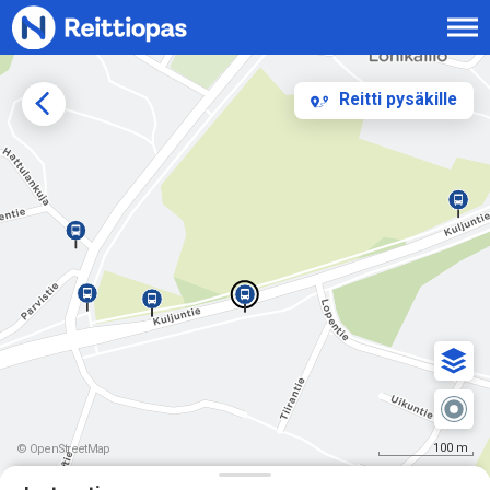
Siirry sisältöön
Reitti pysäkille
100 m
© OpenStreetMap