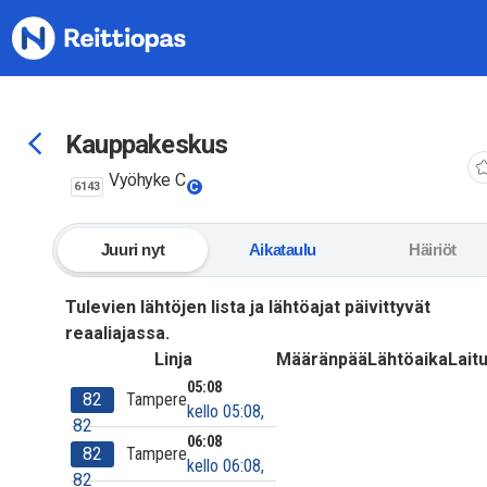
Siirry sisältöön
Kauppakeskus
Vyöhyke C
6143
C
Juuri nyt
Aikataulu
Häiriöt
Tulevien lähtöjen lista ja lähtöajat päivittyvät
reaaliajassa.
Linja
Määränpää
Lähtöaika
Laitu
05:08
82
Tampere
kello 05:08,
82
06:08
82
Tampere
kello 06:08,
82