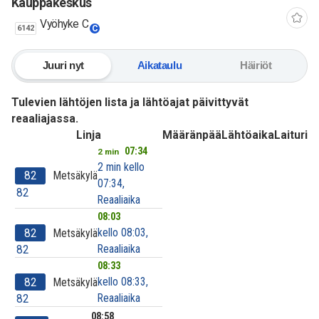
Kauppakeskus
Vyöhyke C
6142
C
Juuri nyt
Aikataulu
Häiriöt
Tulevien lähtöjen lista ja lähtöajat päivittyvät
reaaliajassa.
Linja
Määränpää
Lähtöaika
Laituri
07:34
2 min
2 min kello
82
Metsäkylä
07:34,
82
Reaaliaika
08:03
kello 08:03,
82
Metsäkylä
Reaaliaika
82
08:33
kello 08:33,
82
Metsäkylä
Reaaliaika
82
08:58