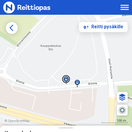
Siirry sisältöön
Reitti pysäkille
100 m
© OpenStreetMap