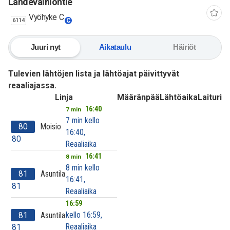
Lähdevainiontie
Vyöhyke C
6114
C
Juuri nyt
Aikataulu
Häiriöt
Tulevien lähtöjen lista ja lähtöajat päivittyvät
reaaliajassa.
Linja
Määränpää
Lähtöaika
Laituri
16:40
7 min
7 min kello
80
Moisio
16:40,
80
Reaaliaika
16:41
8 min
8 min kello
81
Asuntila
16:41,
81
Reaaliaika
16:59
kello 16:59,
81
Asuntila
Reaaliaika
81