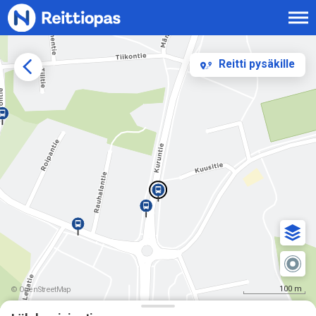
Siirry sisältöön
Reitti pysäkille
100 m
© OpenStreetMap