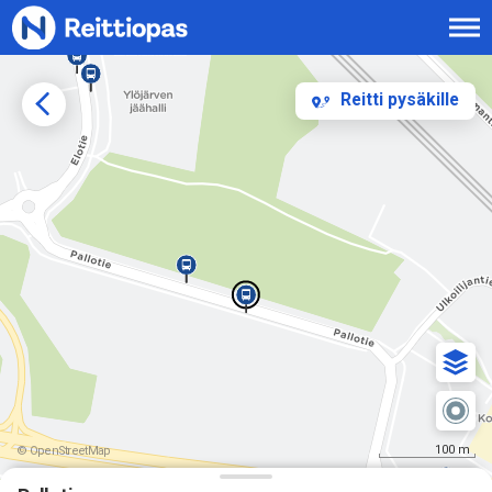
Siirry sisältöön
Reitti pysäkille
100 m
© OpenStreetMap