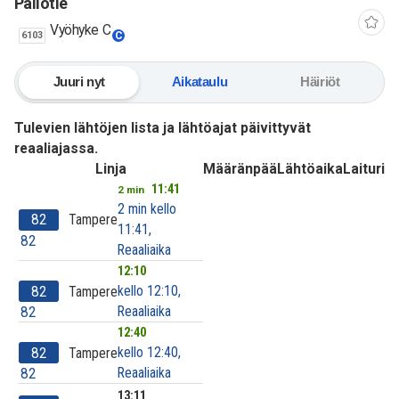
Pallotie
Vyöhyke C
6103
C
Juuri nyt
Aikataulu
Häiriöt
Tulevien lähtöjen lista ja lähtöajat päivittyvät
reaaliajassa.
Linja
Määränpää
Lähtöaika
Laituri
11:41
2 min
2 min kello
82
Tampere
11:41,
82
Reaaliaika
12:10
kello 12:10,
82
Tampere
Reaaliaika
82
12:40
kello 12:40,
82
Tampere
Reaaliaika
82
13:11