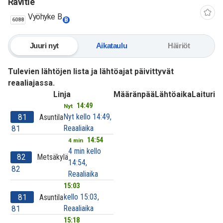
Ravitie
Vyöhyke B
6088
B
Juuri nyt
Aikataulu
Häiriöt
Tulevien lähtöjen lista ja lähtöajat päivittyvät
reaaliajassa.
Linja
Määränpää
Lähtöaika
Laituri
14:49
Nyt
Nyt kello 14:49,
81
Asuntila
Reaaliaika
81
14:54
4 min
4 min kello
82
Metsäkylä
14:54,
82
Reaaliaika
15:03
kello 15:03,
81
Asuntila
Reaaliaika
81
15:18