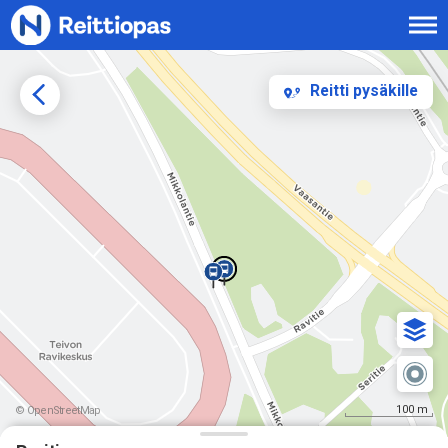
Siirry sisältöön
Reitti pysäkille
100 m
© OpenStreetMap