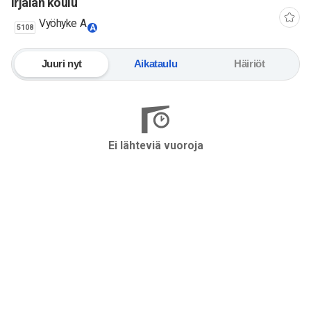
Irjalan koulu
Vyöhyke A
5108
A
Juuri nyt
Aikataulu
Häiriöt
Ei lähteviä vuoroja