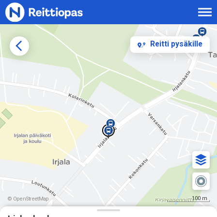
Siirry sisältöön
Reitti pysäkille
100 m
© OpenStreetMap