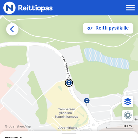
Siirry sisältöön
Reitti pysäkille
100 m
© OpenStreetMap