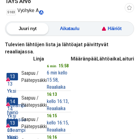
TAYS Arvo
Vyöhyke A
5103
A
Juuri nyt
Aikataulu
Häiriöt
Tulevien lähtöjen lista ja lähtöajat päivittyvät
reaaliajassa.
Linja
Määränpää
Lähtöaika
Laituri
15:58
6 min
6 min kello
Saapuu /
13
15:58,
Päätepysäkki
13
Reaaliaika
Yksi
16:13
Saapuu /
tai
kello 16:13,
14
Päätepysäkki
useampi
Reaaliaika
14
häiriö
Yksi
16:15
Saapuu /
tiedossa
kello 16:15,
13
tai
Päätepysäkki
Reaaliaika
useampi
13
häiriö
Yksi
16:16