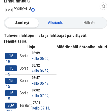
Linnainmaa C
Vyöhyke B
5048
B
Juuri nyt
Aikataulu
Häiriöt
Tulevien lähtöjen lista ja lähtöajat päivittyvät
reaaliajassa.
Linja
Määränpää
Lähtöaika
Laituri
06:09
15
Sorila
kello 06:09,
15
06:32
15
Sorila
kello 06:32,
15
06:47
15
Sorila
kello 06:47,
15
07:02
15
Sorila
kello 07:02,
15
07:13
90A
Terälahti
kello 07:13,