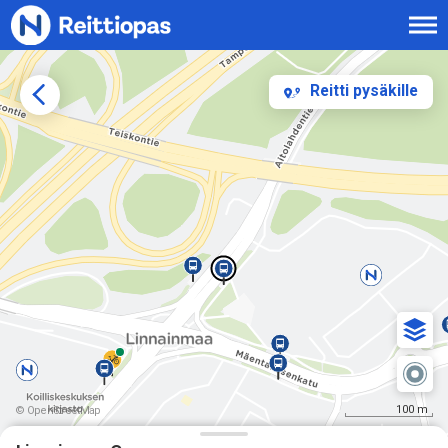
Siirry sisältöön
Reitti pysäkille
100 m
© OpenStreetMap