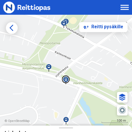
Siirry sisältöön
Reitti pysäkille
100 m
© OpenStreetMap