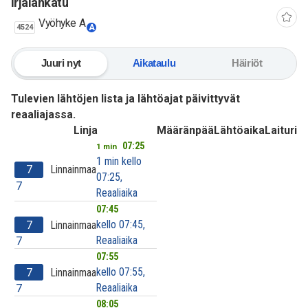
Irjalankatu
Vyöhyke A
4524
A
Juuri nyt
Aikataulu
Häiriöt
Tulevien lähtöjen lista ja lähtöajat päivittyvät
reaaliajassa.
Linja
Määränpää
Lähtöaika
Laituri
07:25
1 min
1 min kello
7
Linnainmaa
07:25,
7
Reaaliaika
07:45
kello 07:45,
7
Linnainmaa
Reaaliaika
7
07:55
kello 07:55,
7
Linnainmaa
Reaaliaika
7
08:05