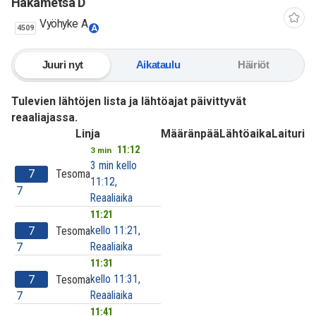
Hakametsä D
Vyöhyke A
4509
A
Juuri nyt
Aikataulu
Häiriöt
Tulevien lähtöjen lista ja lähtöajat päivittyvät
reaaliajassa.
Linja
Määränpää
Lähtöaika
Laituri
11:12
3 min
3 min kello
7
Tesoma
11:12,
7
Reaaliaika
11:21
kello 11:21,
7
Tesoma
Reaaliaika
7
11:31
kello 11:31,
7
Tesoma
Reaaliaika
7
11:41