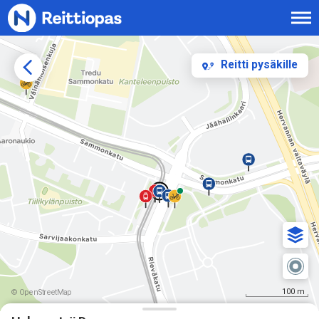
Siirry sisältöön
Reitti pysäkille
100 m
© OpenStreetMap