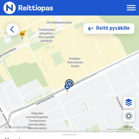
Siirry sisältöön
Reitti pysäkille
100 m
© OpenStreetMap