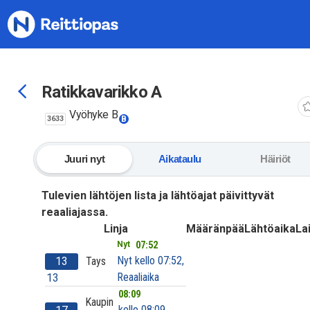
Siirry sisältöön
Ratikkavarikko A
Vyöhyke B
3633
B
Juuri nyt
Aikataulu
Häiriöt
Tulevien lähtöjen lista ja lähtöajat päivittyvät
reaaliajassa.
Linja
Määränpää
Lähtöaika
Lai
07:52
Nyt
Nyt kello 07:52,
13
Tays
Reaaliaika
13
08:09
Kaupin
kello 08:09,