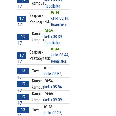
17
kampus
Reaaliaika
17
08:14
Saapuu /
kello 08:14,
17
Päätepysäkki
Reaaliaika
17
08:39
Kaupin
kello 08:39,
17
kampus
Reaaliaika
17
08:44
Saapuu /
kello 08:44,
17
Päätepysäkki
Reaaliaika
17
08:53
13
Tays
kello 08:53,
13
Kaupin
08:54
17
kello 08:54,
kampus
17
Kaupin
09:09
17
kello 09:09,
kampus
17
09:23
13
Tays
kello 09:23,