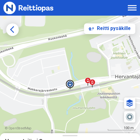
Siirry sisältöön
Reitti pysäkille
100 m
© OpenStreetMap