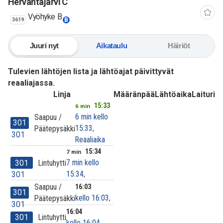
Hervantajärvi C
Vyöhyke B
3619
B
Juuri nyt
Aikataulu
Häiriöt
Tulevien lähtöjen lista ja lähtöajat päivittyvät
reaaliajassa.
Linja
Määränpää
Lähtöaika
Laituri
15:33
6 min
6 min kello
Saapuu /
301
15:33,
Päätepysäkki
301
Reaaliaika
15:34
7 min
7 min kello
301
Lintuhytti
15:34,
301
Saapuu /
16:03
301
kello 16:03,
Päätepysäkki
301
16:04
301
Lintuhytti
kello 16:04,