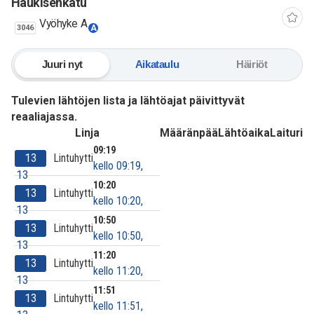
Haukisenkatu
Vyöhyke A
3046
A
Juuri nyt
Aikataulu
Häiriöt
Tulevien lähtöjen lista ja lähtöajat päivittyvät
reaaliajassa.
Linja
Määränpää
Lähtöaika
Laituri
09:19
13
Lintuhytti
kello 09:19,
13
10:20
13
Lintuhytti
kello 10:20,
13
10:50
13
Lintuhytti
kello 10:50,
13
11:20
13
Lintuhytti
kello 11:20,
13
11:51
13
Lintuhytti
kello 11:51,