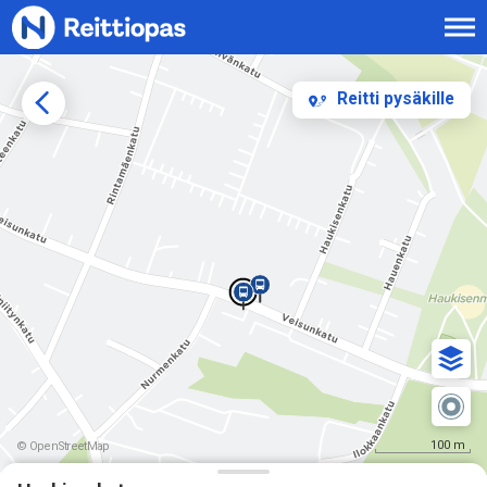
Siirry sisältöön
Reitti pysäkille
100 m
© OpenStreetMap