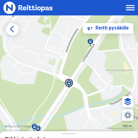
Siirry sisältöön
Reitti pysäkille
100 m
© OpenStreetMap