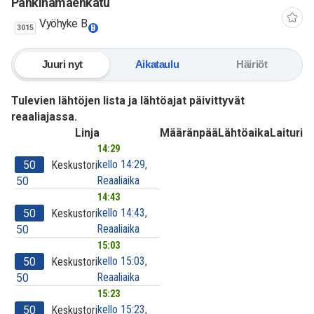
Pähkinämäenkatu
Vyöhyke B
3015
B
Juuri nyt
Aikataulu
Häiriöt
Tulevien lähtöjen lista ja lähtöajat päivittyvät
reaaliajassa.
Linja
Määränpää
Lähtöaika
Laituri
14:29
kello 14:29,
50
Keskustori
Reaaliaika
50
14:43
kello 14:43,
50
Keskustori
Reaaliaika
50
15:03
kello 15:03,
50
Keskustori
Reaaliaika
50
15:23
kello 15:23,
50
Keskustori