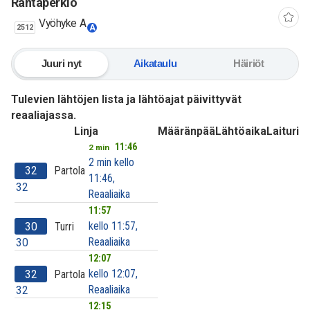
Rantaperkiö
Vyöhyke A
2512
A
Juuri nyt
Aikataulu
Häiriöt
Tulevien lähtöjen lista ja lähtöajat päivittyvät
reaaliajassa.
Linja
Määränpää
Lähtöaika
Laituri
11:46
2 min
2 min kello
32
Partola
11:46,
32
Reaaliaika
11:57
kello 11:57,
30
Turri
Reaaliaika
30
12:07
kello 12:07,
32
Partola
Reaaliaika
32
12:15