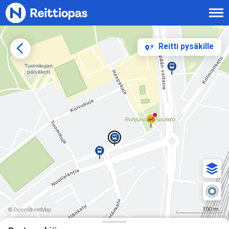
Siirry sisältöön
Reitti pysäkille
100 m
© OpenStreetMap