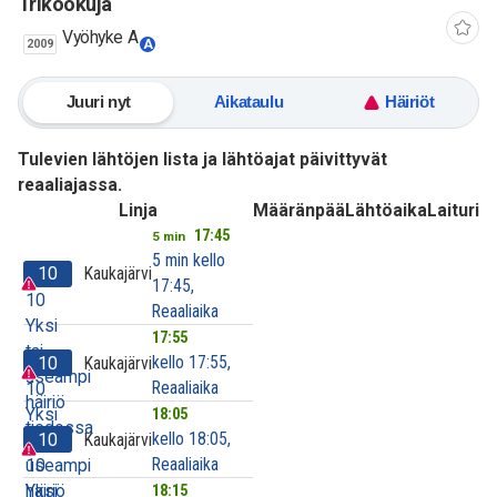
Trikookuja
Vyöhyke A
2009
A
Juuri nyt
Aikataulu
Häiriöt
Tulevien lähtöjen lista ja lähtöajat päivittyvät
reaaliajassa.
Linja
Määränpää
Lähtöaika
Laituri
17:45
5 min
5 min kello
10
Kaukajärvi
17:45,
10
Reaaliaika
Yksi
17:55
tai
kello 17:55,
10
Kaukajärvi
useampi
Reaaliaika
10
häiriö
Yksi
18:05
tiedossa
kello 18:05,
10
Kaukajärvi
tai
Reaaliaika
useampi
10
häiriö
Yksi
18:15