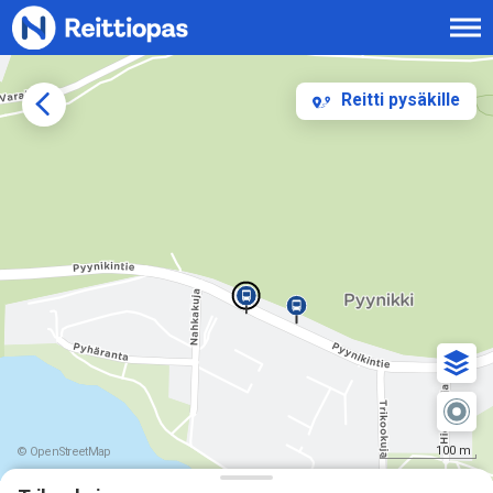
Siirry sisältöön
Reitti pysäkille
100 m
© OpenStreetMap