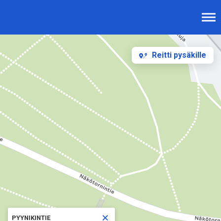
Reitti pysäkille
×
PYYNIKINTIE