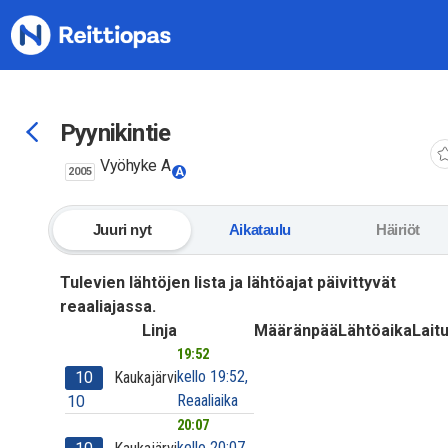
Siirry sisältöön
Pyynikintie
Vyöhyke A
2005
A
Juuri nyt
Aikataulu
Häiriöt
Tulevien lähtöjen lista ja lähtöajat päivittyvät
reaaliajassa.
Linja
Määränpää
Lähtöaika
Laitu
19:52
kello 19:52,
10
Kaukajärvi
Reaaliaika
10
20:07
kello 20:07,