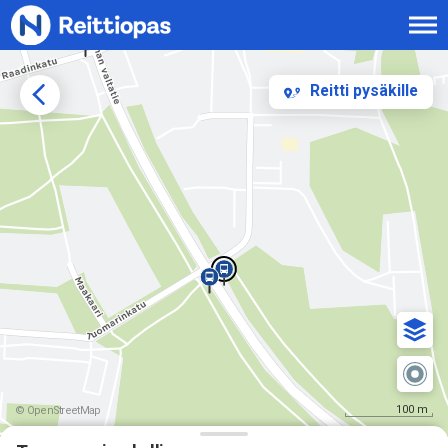
Siirry sisältöön
Reitti pysäkille
100 m
© OpenStreetMap