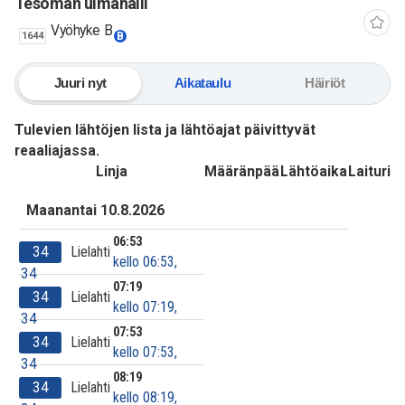
Tesoman uimahalli
Vyöhyke B
1644
B
Juuri nyt
Aikataulu
Häiriöt
Tulevien lähtöjen lista ja lähtöajat päivittyvät
reaaliajassa.
Linja
Määränpää
Lähtöaika
Laituri
Maanantai 10.8.2026
06:53
34
Lielahti
kello 06:53,
34
07:19
34
Lielahti
kello 07:19,
34
07:53
34
Lielahti
kello 07:53,
34
08:19
34
Lielahti
kello 08:19,