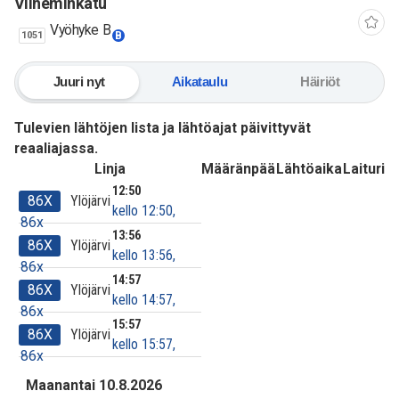
Vilheminkatu
Vyöhyke B
1051
B
Juuri nyt
Aikataulu
Häiriöt
Tulevien lähtöjen lista ja lähtöajat päivittyvät
reaaliajassa.
Linja
Määränpää
Lähtöaika
Laituri
12:50
86X
Ylöjärvi
kello 12:50,
86x
13:56
86X
Ylöjärvi
kello 13:56,
86x
14:57
86X
Ylöjärvi
kello 14:57,
86x
15:57
86X
Ylöjärvi
kello 15:57,
86x
Maanantai 10.8.2026