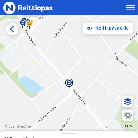
Siirry sisältöön
Reitti pysäkille
100 m
© OpenStreetMap