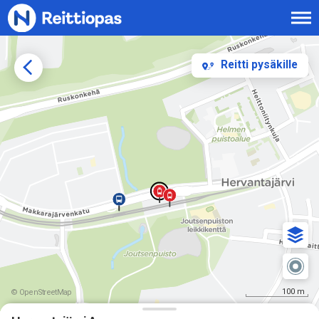
Siirry sisältöön
Reitti pysäkille
100 m
© OpenStreetMap