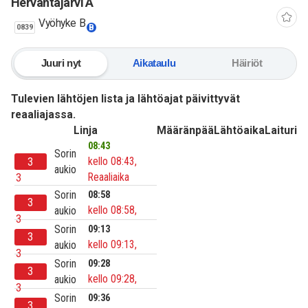
Hervantajärvi A
Vyöhyke B
0839
B
Juuri nyt
Aikataulu
Häiriöt
Tulevien lähtöjen lista ja lähtöajat päivittyvät
reaaliajassa.
Linja
Määränpää
Lähtöaika
Laituri
08:43
Sorin
kello 08:43,
3
aukio
Reaaliaika
3
Sorin
08:58
3
kello 08:58,
aukio
3
Sorin
09:13
3
kello 09:13,
aukio
3
Sorin
09:28
3
kello 09:28,
aukio
3
Sorin
09:36
3