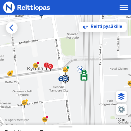
Siirry sisältöön
Reitti pysäkille
100 m
© OpenStreetMap