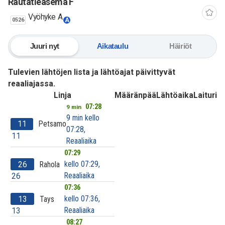
Rautatieasema F
Vyöhyke A
0526
A
Juuri nyt
Aikataulu
Häiriöt
Tulevien lähtöjen lista ja lähtöajat päivittyvät
reaaliajassa.
Linja
Määränpää
Lähtöaika
Laituri
07:28
9 min
9 min kello
11
Petsamo
07:28,
11
Reaaliaika
07:29
kello 07:29,
26
Rahola
Reaaliaika
26
07:36
kello 07:36,
13
Tays
Reaaliaika
13
08:27