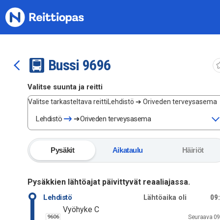
Siirry sisältöön
Bussi
96
96
Valitse suunta ja reitti
Valitse tarkasteltava reitti
Lehdistö ➔ Oriveden terveysasema
Lehdistö
➔
Oriveden terveysasema
Pysäkit
Aikataulu
Häiriöt
Pysäkkien lähtöajat päivittyvät reaaliajassa.
Lähtöaika oli
Lehdistö
09
Vyöhyke C
Seuraava
09
9606