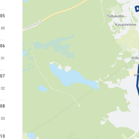
:05
:00
:06
:01
:07
:02
:08
:03
:10