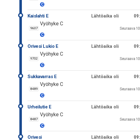
C
Lähtöaika oli
Kaislahti E
09
Vyöhyke C
Seuraava
10
9607
C
Lähtöaika oli
Orivesi Lukio E
09
Vyöhyke C
Seuraava
10
9702
C
Lähtöaika oli
Sukkavarras E
09
Vyöhyke C
Seuraava
10
8489
C
Lähtöaika oli
Urheilutie E
09
Vyöhyke C
Seuraava
10
8487
C
Lähtöaika oli
Orivesi
09