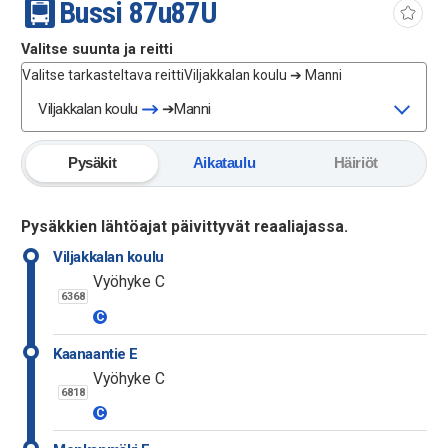
Bussi
87u
87U
Valitse suunta ja reitti
Valitse tarkasteltava reitti
Viljakkalan koulu ➔ Manni
Viljakkalan koulu
➔
Manni
Pysäkit
Aikataulu
Häiriöt
Pysäkkien lähtöajat päivittyvät reaaliajassa.
Viljakkalan koulu
Vyöhyke C
6368
C
Kaanaantie E
Vyöhyke C
6818
C