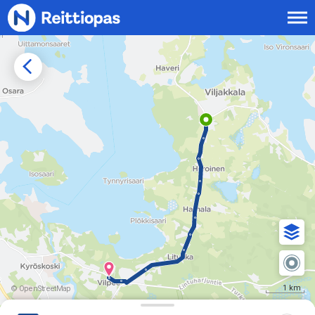
Siirry sisältöön
1 km
© OpenStreetMap