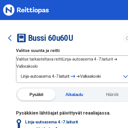
Siirry sisältöön
Bussi
60u
60U
Valitse suunta ja reitti
Valitse tarkasteltava reitti
Linja-autoasema 4.-7.laiturit ➔
Valkeakoski
Linja-autoasema 4.-7.laiturit
➔
Valkeakoski
Pysäkit
Aikataulu
Häiriöt
Pysäkkien lähtöajat päivittyvät reaaliajassa.
Linja-autoasema 4.-7.laiturit