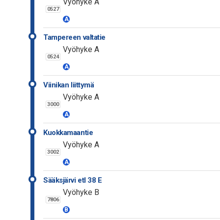
Vyöhyke A
0527
A
Tampereen valtatie
Vyöhyke A
0524
A
Viinikan liittymä
Vyöhyke A
3000
A
Kuokkamaantie
Vyöhyke A
3002
A
Sääksjärvi etl 38 E
Vyöhyke B
7806
B