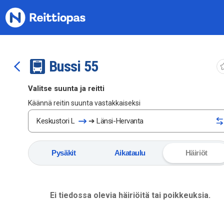
Siirry sisältöön
Bussi
5
5
Valitse suunta ja reitti
Käännä reitin suunta vastakkaiseksi
Keskustori L
➔
Länsi-Hervanta
Pysäkit
Aikataulu
Häiriöt
Ei tiedossa olevia häiriöitä tai poikkeuksia.