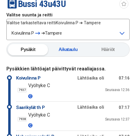
Bussi
43u
43U
Valitse suunta ja reitti
Valitse tarkasteltava reitti
Koivulinna P ➔ Tampere
Koivulinna P
➔
Tampere
Pysäkit
Aikataulu
Häiriöt
Pysäkkien lähtöajat päivittyvät reaaliajassa.
Koivulinna P
07:16
Lähtöaika oli
Vyöhyke C
Seuraava
12:36
7937
C
Saarikylät th P
07:17
Lähtöaika oli
Vyöhyke C
Seuraava
12:37
7938
C