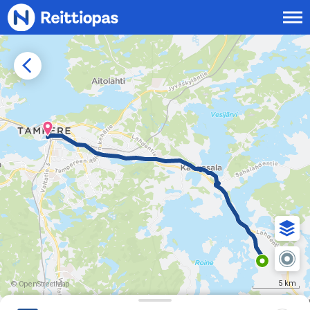
Siirry sisältöön
5 km
© OpenStreetMap