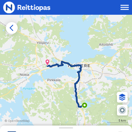
Siirry sisältöön
5 km
© OpenStreetMap