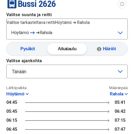
Bussi
26
26
Valitse suunta ja reitti
Valitse tarkasteltava reitti
Höytämö ➔ Rahola
Höytämö
➔
Rahola
Pysäkit
Aikataulu
Häiriöt
Valitse ajankohta
Tänään
Lähtöpaikka
Määränpää
Höytämö
Rahola
04:45
05:41
05:45
06:42
06:15
07:15
06:45
07:47