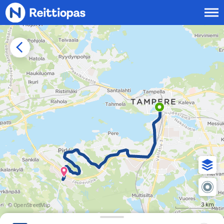
Siirry sisältöön
3 km
© OpenStreetMap