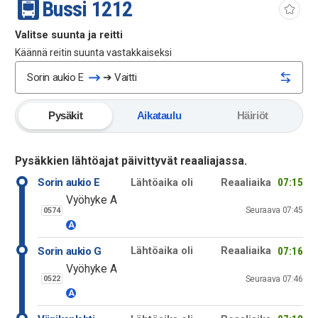
Bussi
12
12
Valitse suunta ja reitti
Käännä reitin suunta vastakkaiseksi
Sorin aukio E
➔
Vaitti
Pysäkit
Aikataulu
Häiriöt
Pysäkkien lähtöajat päivittyvät reaaliajassa.
Sorin aukio E
07:15
Lähtöaika oli
Reaaliaika
Vyöhyke A
Seuraava
07:45
0574
A
Sorin aukio G
07:16
Lähtöaika oli
Reaaliaika
Vyöhyke A
Seuraava
07:46
0522
A