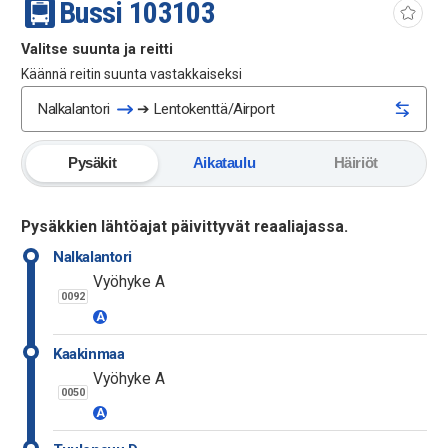
Bussi
103
103
Valitse suunta ja reitti
Käännä reitin suunta vastakkaiseksi
Nalkalantori
➔
Lentokenttä/Airport
Pysäkit
Aikataulu
Häiriöt
Pysäkkien lähtöajat päivittyvät reaaliajassa.
Nalkalantori
Vyöhyke A
0092
A
Kaakinmaa
Vyöhyke A
0050
A