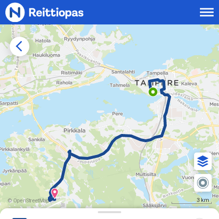
Siirry sisältöön
3 km
© OpenStreetMap