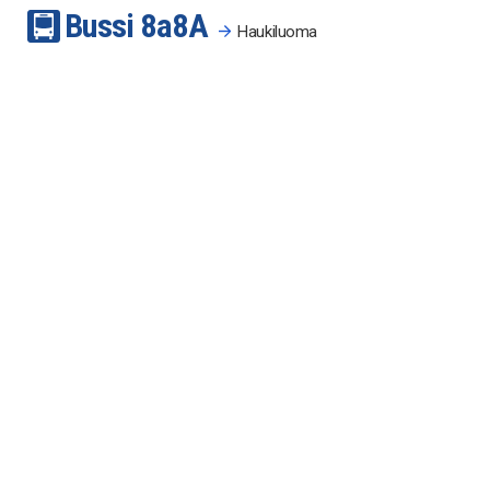
Bussi
8a
8A
Haukiluoma