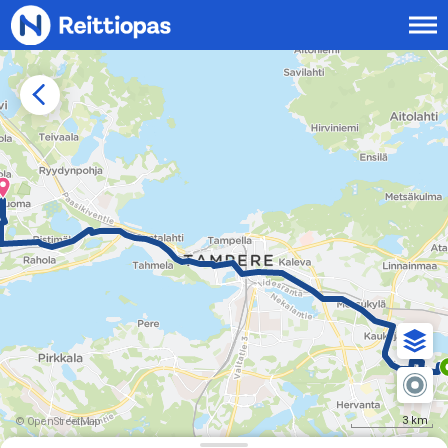
Siirry sisältöön
3 km
© OpenStreetMap