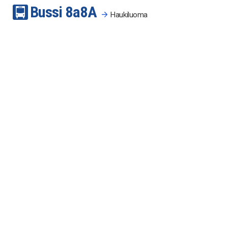
Bussi
8a
8A
Haukiluoma