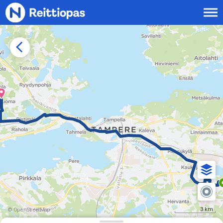
Siirry sisältöön
3 km
© OpenStreetMap