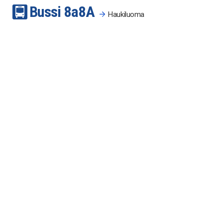
Bussi
8a
8A
Haukiluoma