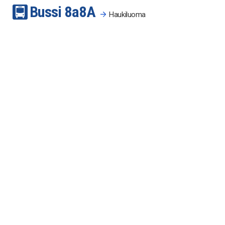
Bussi
8a
8A
Haukiluoma