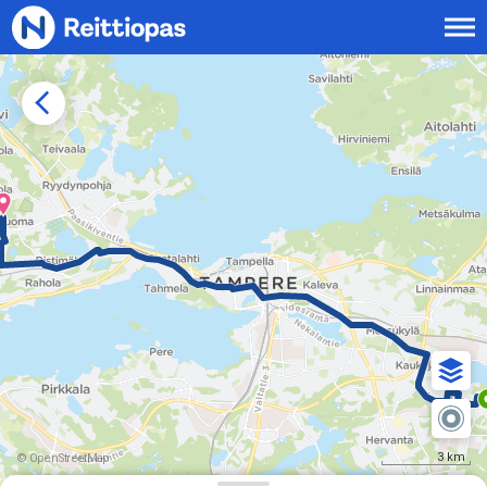
Siirry sisältöön
3 km
© OpenStreetMap