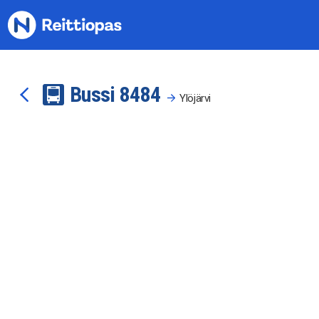
Siirry sisältöön
Bussi
84
84
Ylöjärvi