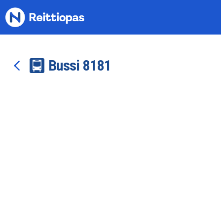
Siirry sisältöön
Bussi
81
81