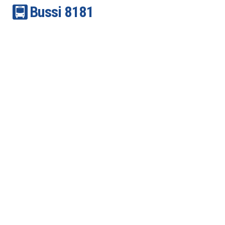
Bussi
81
81