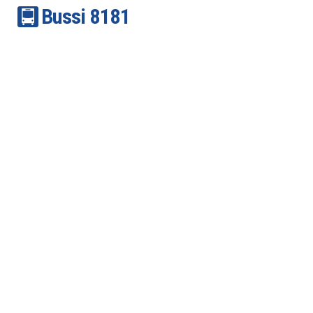
Bussi
81
81