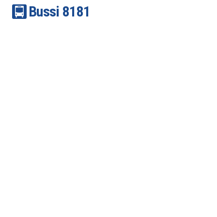
Bussi
81
81