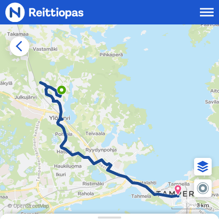
Siirry sisältöön
3 km
© OpenStreetMap