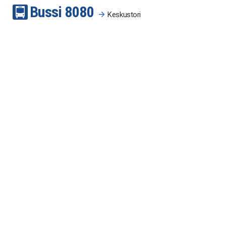
Bussi
80
80
Keskustori