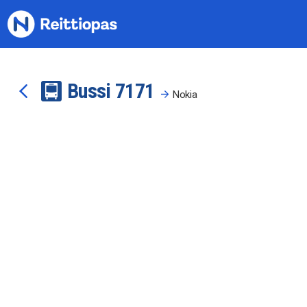
Siirry sisältöön
Bussi
71
71
Nokia