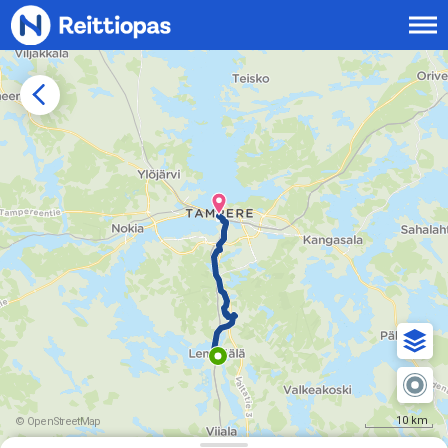
Siirry sisältöön
10 km
© OpenStreetMap