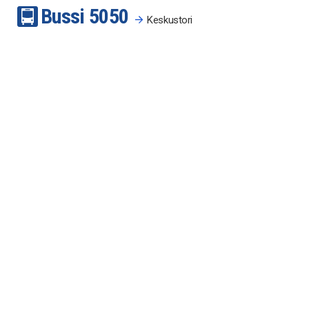
Bussi
50
50
Keskustori