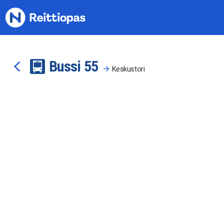
Siirry sisältöön
Bussi
5
5
Keskustori